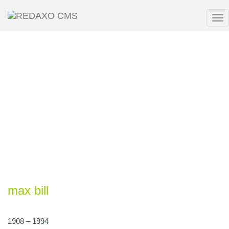
Tog
nav
max bill
1908 – 1994